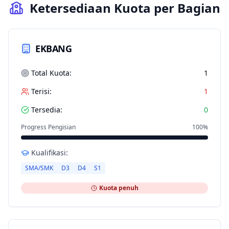
Ketersediaan Kuota per Bagian
SMA/SMK
S1
EKBANG
Total Kuota:
1
Terisi:
1
Tersedia:
0
Progress Pengisian
100
%
Kualifikasi:
SMA/SMK
D3
D4
S1
Kuota penuh