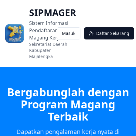
SIPMAGER
Sistem Informasi
Pendaftaran
Masuk
Daftar Sekarang
Magang Kerja
Sekretariat Daerah
Kabupaten
Majalengka
Bergabunglah dengan
Program Magang
Terbaik
Dapatkan pengalaman kerja nyata di