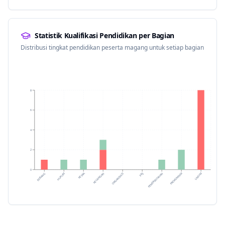
Statistik Kualifikasi Pendidikan per Bagian
Distribusi tingkat pendidikan peserta magang untuk setiap bagian
8
6
4
2
0
KESRA
KEUANGAN
HUKUM
EKBANG
UMUM
PROKOMPIM
PEMERINTAHAN
PBJ
ORGANISASI