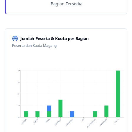
Bagian Tersedia
Jumlah Peserta & Kuota per Bagian
Peserta dan Kuota Magang
8
6
4
2
0
KESRA
KEUANGAN
HUKUM
EKBANG
UMUM
PROKOMPIM
PEMERINTAHAN
PBJ
ORGANISASI